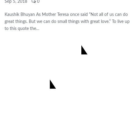
Sep 5, 2018
0
Kaushik Bhuyan As Mother Teresa once said “Not all of us can do
great things. But we can do small things with great love.” To live up
to this quote the…
CONNECT US ON FACEBOOK
আজিয়েই সংগ্ৰহ কৰক-