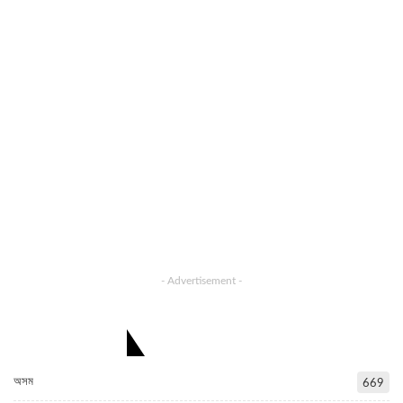
- Advertisement -
CATEGORIES
অসম
669