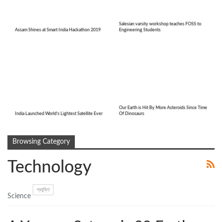
Salesian varsity workshop teaches FOSS to
Assam Shines at Smart India Hackathon 2019
Engineering Students
Our Earth is Hit By More Asteroids Since Time
India Launched World’s Lightest Satellite Ever
Of Dinosaurs
Browsing Category
Technology
প্রযুক্তি
Science