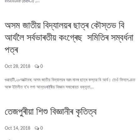
institute (BBCI) ,…
অসম জাতীয় বিদ্যালয়ৰ ছাত্ৰ কৌস্তভ বি
আৰ্যলৈ সৰ্বভাৰতীয় কংগ্ৰেছ সমিতিৰ সম্বৰ্ধনা
পত্ৰ
Oct 28, 2018
0
গুৱাহাটী,২৮অক্টোবৰ: অসম জাতীয় বিদ্যালয়ৰ নৱম মানৰ ছাত্ৰ কস্তৱ বি আৰ্য। তেওঁ ফিনলেণ্ডত
আৰু ইটালীত হ'ব লগা আন্তঃৰাষ্ট্ৰীয় বিজ্ঞান সমাৰোহত বক্তৃতা…
তেজপুৰীয়া শিশু বিজ্ঞানীৰ কৃতিত্ব
Oct 14, 2018
0