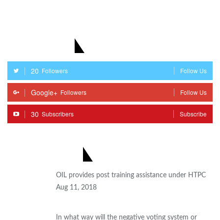
STAY WITH US
20
Followers
Follow Us
Google+
Followers
Follow Us
30
Subscribers
Subscribe
MOST POPULAR
OIL provides post training assistance under HTPC
Aug 11, 2018
In what way will the negative voting system or