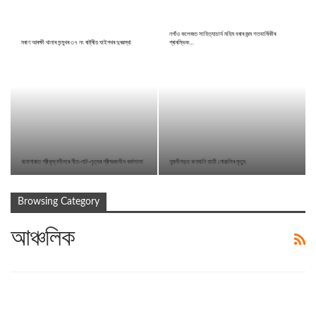
নগাঁও কলেজত সাহিত্যাচাৰ্য মহিম বৰাৰ জন্ম শতবাৰ্ষিকীৰ
মৰাণ আৰক্ষী থানাৰ সন্মুখৰ ৩৭ নং ৰাষ্ট্ৰীয় ঘাইপথৰ দুৰৱস্থা
প্ৰাৰম্ভিক…
খানাপাৰাত শ্ৰীকৃষ্ণলীলাৰ গীত-নাট-নৃত্যৰ গ্ৰীষ্মকালীন কৰ্মশালা
নুমলীগড়ত কণমানি হাতী পোৱালিৰ মৃত্যু
Browsing Category
আঞ্চলিক