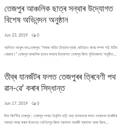
তেজপুৰ আঞ্চলিক ছাত্ৰ সন্থাৰ উদ্যোগত
বিশেষ অভিনন্দন অনুষ্ঠান
Jun 23, 2019
0
আদিত্য অংকুৰ নাথ,তেজপুৰ: "সমাজ অহিত চিন্তাৰ দ্বাৰা কেতিয়াও মানৱ সম্পদ গঢ়ি উঠিব
নোৱাৰে।" তেজপুৰ আঞ্চলিক ছাত্ৰ সন্থাৰ উদ্যোগত তেজপুৰ জিলা পুথিভৰালত অনুষ্ঠিত…
তীব্ৰ যানজঁটৰ ফলত তেজপুৰৰ ত্ৰিবেণী পথ
ৱান-ৱে’ কৰাৰ সিদ্ধান্ত
Jun 17, 2019
0
ষ্টাফ ৰিপ'ৰ্টাৰ তেজপুৰ : তেজপুৰ নগৰত দৈনন্দিন বাঢ়ি অহা যানবাহনৰ ফলত নগৰখনৰ যানজঁটৰ
সমস্যা লাঘৱ কৰাৰ উদ্দেশ্যে শোণিতপুৰ জিলা প্ৰশাসন আৰক্ষী প্ৰশাসন আৰু জিলা…