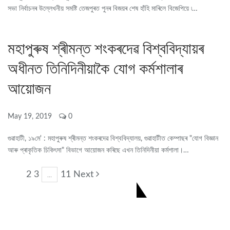
সভা নিৰ্বাচনৰ উল্লেখনীয় সমষ্টি তেজপুৰত পুনৰ বিজয়ৰ শেষ হাঁহি মাৰিলে বিজেপিয়ে ৷…
মহাপুৰুষ শ্ৰীমন্ত শংকৰদেৱ বিশ্ববিদ্যায়ৰ
অধীনত তিনিদিনীয়াকৈ যোগ কৰ্মশালাৰ
আয়োজন
May 19, 2019
0
গুৱাহাটী, ১৯মে' : মহাপুৰুষ শ্ৰীমন্ত শংকৰদেৱ বিশ্ববিদ্যালয়, গুৱাহাটীত কেম্পাছৰ "যোগ বিজ্ঞান
আৰু প্ৰাকৃতিক চিকিৎসা" বিভাগে আয়োজন কৰিছে এখন তিনিদিনীয়া কৰ্মশালা।…
2 3
11 Next
1
…
CONNECT US ON FACEBOOK