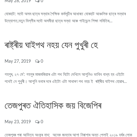
May 28, 2019
0
যোৰহাট: সদৌ অসম ছাত্ৰ সন্থাৰ শৈক্ষিক কৰ্মসূচীৰ আধাৰত যোৰহাট আঞ্চলিক ছাত্ৰ সন্থাৰ
উদ্যোগত,নতুন দিল্লীৰ সদৌ অসমীয়া ছাত্ৰ সন্থা আৰু গাইডেন্স শিক্ষা সমিতিৰ…
ৰাষ্ট্ৰীয় ঘাইপথ নহয় যেন পুখুৰী হে
May 27, 2019
0
গহপুৰ, ২৭ মে': গহপুৰ মাজমজিয়াৰ এটা পথ যিটো দেখিলে আপুনিও ভাবিব বাধ্য হব এইটো
পথেই নে পুখুৰী। আপুনি ভবাৰ দৰে এইটো এটা সাধাৰণ পথ নহয় ই ৰাষ্ট্ৰীয় ঘাইপথ হোৱাৰ…
তেজপুৰত ঐতিহাসিক জয় বিজেপিৰ
May 23, 2019
0
তেজপুৰৰ পৰা আদিত্য অংকুৰ নাথ: অনেক জনতাৰ আশা নিৰাশাৰ অন্ত পেলাই ২০১৯ বৰ্ষৰ লোক