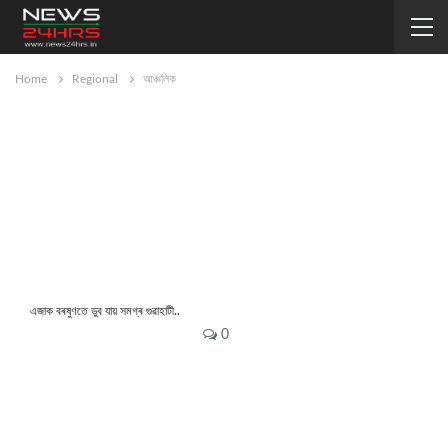
Home
Regional
আঞ্চলিক
এজাক বৰষুণতে ডুব যায় সমগ্ৰ গুৱাহাটী..
news24hrs
Jul 8, 2019
0